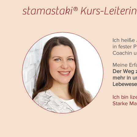
stamastaki® Kurs-Leiteri
Ich heiße 
in fester 
Coachin u
Meine Erfa
Der Weg z
mehr in un
Lebewese
Ich bin li
Starke Ma