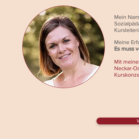
Mein Name 
Sozialpäda
Kursleiteri
Meine Erfa
Es muss v
Mit meine
Neckar-Od
Kurskonze